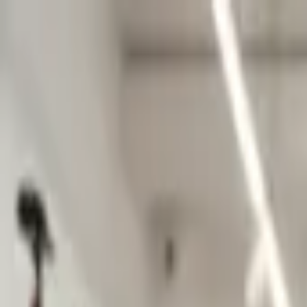
Рассрочка
Мастерская
Доставка
Вакансии
Ещё
Оплата
Возврат
Гарантия
Пн-Сб с 11.00 до 19.00 | Вс с 11.00 до 17.00
г. Минск, ул. Нёманская, 21
VeloMarket
Магазин велосипедов
+375 (29) 601-38-89