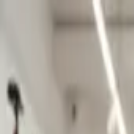
Рассрочка
Мастерская
Доставка
Вакансии
Ещё
Оплата
Возврат
Гарантия
Пн-Сб с 11.00 до 19.00 | Вс с 11.00 до 17.00
г. Минск, ул. Нёманская, 21
VeloMarket
Магазин велосипедов
+375 (29) 601-38-89